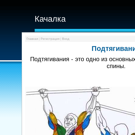
Качалка
Главная
|
Регистрация
|
Вход
Подтягиван
Подтягивания - это одно из основн
спины.