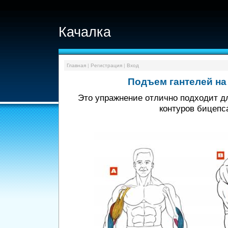
Качалка
Главная
|
Регистрация
|
Вход
Подъем гантелей на
Это упражнение отлично подходит д
контуров бицепс